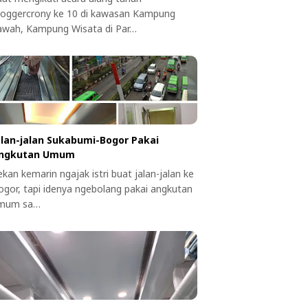
loggercrony ke 10 di kawasan Kampung
awah, Kampung Wisata di Par…
alan-jalan Sukabumi-Bogor Pakai
ngkutan Umum
kan kemarin ngajak istri buat jalan-jalan ke
ogor, tapi idenya ngebolang pakai angkutan
mum sa…