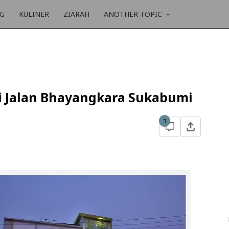
NG
KULINER
ZIARAH
ANOTHER TOPIC
i Jalan Bhayangkara Sukabumi
3