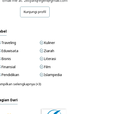
Email me at: 26syafiqregen@gmail.com
Kunjungi profil
abel
Traveling
Kuliner
Eduwisata
Ziarah
Bisnis
Literasi
Finansial
Film
Pendidikan
Islampedia
mpilkan selengkapnya (+3)
agian Dari