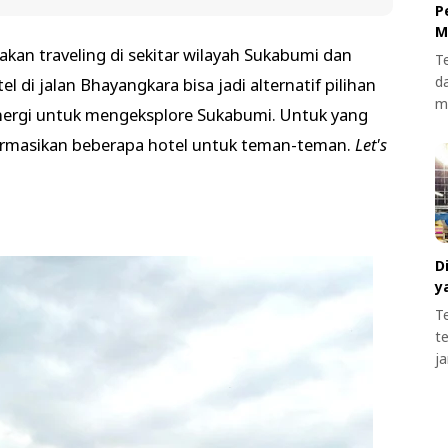
P
M
an traveling di sekitar wilayah Sukabumi dan
T
d
 di jalan Bhayangkara bisa jadi alternatif pilihan
m
nergi untuk mengeksplore Sukabumi. Untuk yang
formasikan beberapa hotel untuk teman-teman.
Let's
D
y
T
t
j