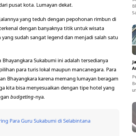
 dari pusat kota. Lumayan dekat.
B
S
 jalannya yang teduh dengan pepohonan rimbun di
a terkenal dengan banyaknya titik untuk wisata
n yang sudah sangat legend dan menjadi salah satu
h Bhayangkara Sukabumi ini adalah tersedianya
J
A
pilihan para turis lokal maupun mancanegara. Para
Pe
i jalan Bhayangkara karena memang lumayan beragam
B
ngga kita bisa menyesuaikan dengan tipe hotel yang
u
engan
budgeting
-nya.
ring Para Guru Sukabumi di Selabintana