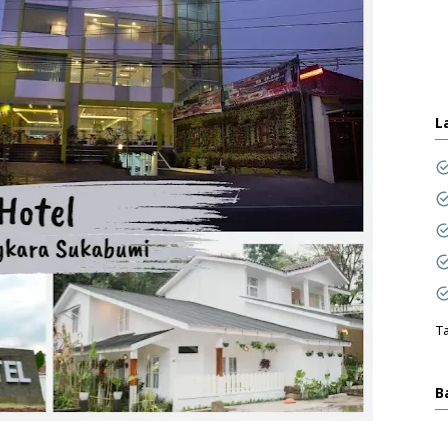
L
Ta
B