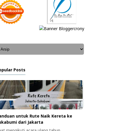
opular Posts
anduan untuk Rute Naik Kereta ke
ukabumi dari Jakarta
aat mengikuti acara ulang tahun