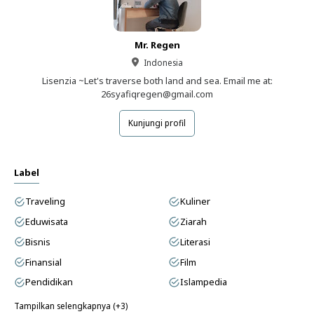
Mr. Regen
Indonesia
Lisenzia ~Let's traverse both land and sea. Email me at:
26syafiqregen@gmail.com
Kunjungi profil
Label
Traveling
Kuliner
Eduwisata
Ziarah
Bisnis
Literasi
Finansial
Film
Pendidikan
Islampedia
Tampilkan selengkapnya (+3)