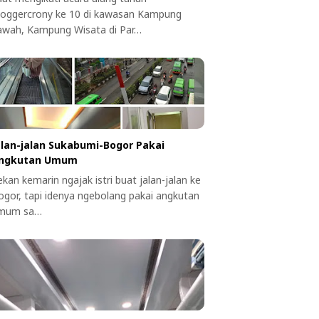
loggercrony ke 10 di kawasan Kampung
awah, Kampung Wisata di Par…
alan-jalan Sukabumi-Bogor Pakai
ngkutan Umum
kan kemarin ngajak istri buat jalan-jalan ke
ogor, tapi idenya ngebolang pakai angkutan
mum sa…