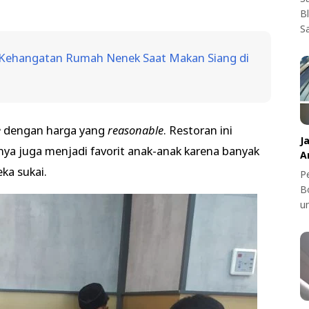
B
S
ehangatan Rumah Nenek Saat Makan Siang di
e
dengan harga yang
reasonable
. Restoran ini
J
a juga menjadi favorit anak-anak karena banyak
A
a sukai.
Pe
B
u