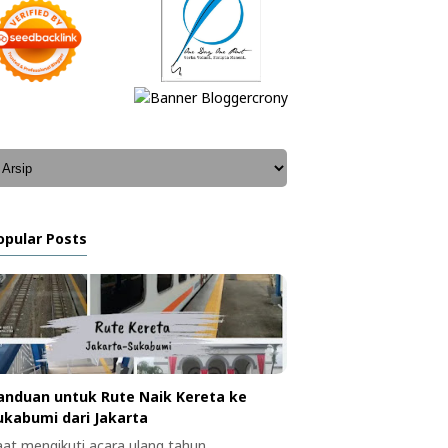
opular Posts
anduan untuk Rute Naik Kereta ke
ukabumi dari Jakarta
aat mengikuti acara ulang tahun