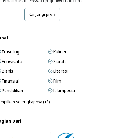
Email me at: 26syafiqregen@gmail.com
Kunjungi profil
abel
Traveling
Kuliner
Eduwisata
Ziarah
Bisnis
Literasi
Finansial
Film
Pendidikan
Islampedia
mpilkan selengkapnya (+3)
agian Dari