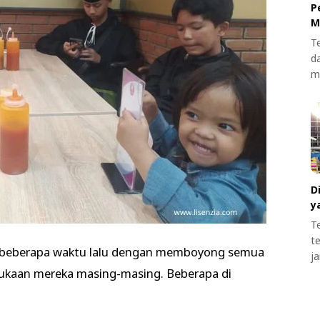
P
M
T
d
m
D
y
T
t
i beberapa waktu lalu dengan memboyong semua
j
ukaan mereka masing-masing. Beberapa di