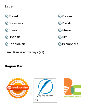
Label
Traveling
Kuliner
Eduwisata
Ziarah
Bisnis
Literasi
Finansial
Film
Pendidikan
Islampedia
Tampilkan selengkapnya (+3)
Bagian Dari