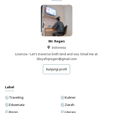
Mr. Regen
Indonesia
Lisenzia ~Let's traverse both land and sea. Email me at:
26syafiqregen@gmail.com
Kunjungi profil
Label
Traveling
Kuliner
Eduwisata
Ziarah
Bisnis
Literasi