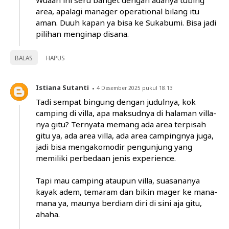
Wuaah ini seru banget dengan adanya tubing
area, apalagi manager operational bilang itu
aman. Duuh kapan ya bisa ke Sukabumi. Bisa jadi
pilihan menginap disana.
BALAS
HAPUS
Istiana Sutanti
4 Desember 2025 pukul 18.13
Tadi sempat bingung dengan judulnya, kok
camping di villa, apa maksudnya di halaman villa-
nya gitu? Ternyata memang ada area terpisah
gitu ya, ada area villa, ada area campingnya juga,
jadi bisa mengakomodir pengunjung yang
memiliki perbedaan jenis experience.
Tapi mau camping ataupun villa, suasananya
kayak adem, temaram dan bikin mager ke mana-
mana ya, maunya berdiam diri di sini aja gitu,
ahaha.