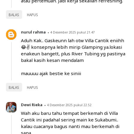
atau pertemuan. Jadi kerja sekalian refreshing.
BALAS
HAPUS
nurul rahma
4 Desember 2025 pukul 21.47
Aduh Kak.. Gaskeunn lah otw Villa Cantik eniihh
😂✌️ konsepnya lebih mirip Glamping ya.lokasi
enakeun bangett, plus River Tubing yg pastinya
bakal kasih kesan mendalam
mauuuu ajak bestie ke siniii
BALAS
HAPUS
Dewi Rieka
4 Desember 2025 pukul 22.52
Wah aku baru tahu tempat berkemah di Villa
Cantik ini padahal sering main ke Sukabumi..
kalau cuacanya bagus nanti mau berkemah di
sana..