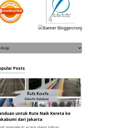
opular Posts
anduan untuk Rute Naik Kereta ke
ukabumi dari Jakarta
aat mengikuti acara ulang tahun