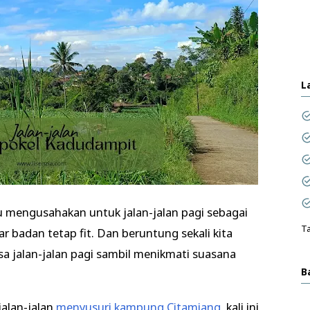
L
alu mengusahakan untuk jalan-jalan pagi sebagai
Ta
ar badan tetap fit. Dan beruntung sekali kita
a jalan-jalan pagi sambil menikmati suasana
B
.
jalan-jalan
menyusuri kampung Citamiang
, kali ini