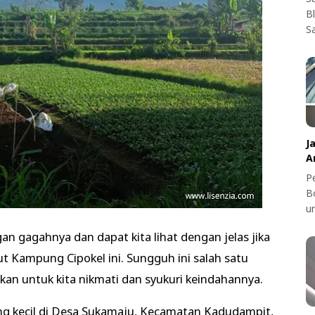
B
S
J
A
Pe
B
u
n gagahnya dan dapat kita lihat dengan jelas jika
ut Kampung Cipokel ini. Sungguh ini salah satu
akan untuk kita nikmati dan syukuri keindahannya.
ng kecil di Desa Sukamaju, Kecamatan Kadudampit,