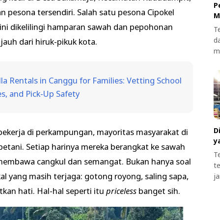
P
pesona tersendiri. Salah satu pesona Cipokel
M
 ini dikelilingi hamparan sawah dan pepohonan
T
d
jauh dari hiruk-pikuk kota.
m
la Rentals in Canggu for Families: Vetting School
es, and Pick-Up Safety
D
ekerja di perkampungan, mayoritas masyarakat di
y
petani. Setiap harinya mereka berangkat ke sawah
T
membawa cangkul dan semangat. Bukan hanya soal
t
kal yang masih terjaga: gotong royong, saling sapa,
j
n hati. Hal-hal seperti itu
priceless
banget sih.