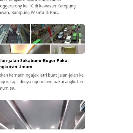
loggercrony ke 10 di kawasan Kampung
awah, Kampung Wisata di Par…
alan-jalan Sukabumi-Bogor Pakai
ngkutan Umum
kan kemarin ngajak istri buat jalan-jalan ke
ogor, tapi idenya ngebolang pakai angkutan
mum sa…