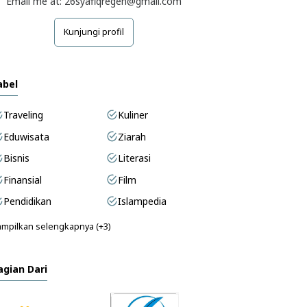
Email me at: 26syafiqregen@gmail.com
Kunjungi profil
abel
Traveling
Kuliner
Eduwisata
Ziarah
Bisnis
Literasi
Finansial
Film
Pendidikan
Islampedia
mpilkan selengkapnya (+3)
agian Dari