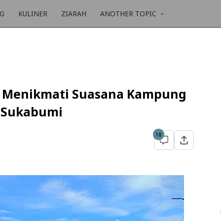
NG
KULINER
ZIARAH
ANOTHER TOPIC
il Menikmati Suasana Kampung
t Sukabumi
18