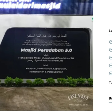
L
Ta
B