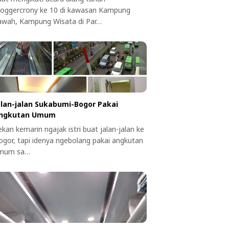
loggercrony ke 10 di kawasan Kampung
awah, Kampung Wisata di Par…
alan-jalan Sukabumi-Bogor Pakai
ngkutan Umum
kan kemarin ngajak istri buat jalan-jalan ke
ogor, tapi idenya ngebolang pakai angkutan
mum sa…