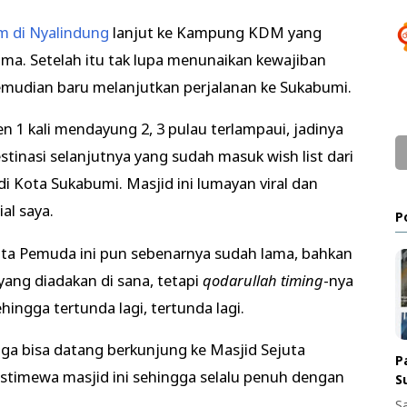
rm di Nyalindung
lanjut ke Kampung KDM yang
ama. Setelah itu tak lupa menunaikan kewajiban
 kemudian baru melanjutkan perjalanan ke Sukabumi.
n 1 kali mendayung 2, 3 pulau terlampaui, jadinya
stinasi selanjutnya yang sudah masuk wish list dari
di Kota Sukabumi. Masjid ini lumayan viral dan
al saya.
P
uta Pemuda ini pun sebenarnya sudah lama, bahkan
yang diadakan di sana, tetapi
qodarullah timing
-nya
hingga tertunda lagi, tertunda lagi.
ga bisa datang berkunjung ke Masjid Sejuta
P
timewa masjid ini sehingga selalu penuh dengan
S
S