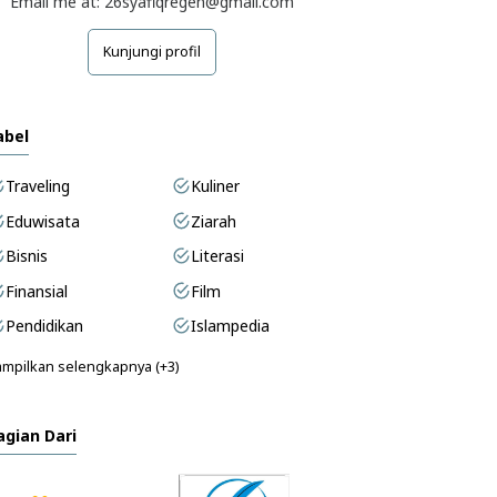
Email me at: 26syafiqregen@gmail.com
Kunjungi profil
abel
Traveling
Kuliner
Eduwisata
Ziarah
Bisnis
Literasi
Finansial
Film
Pendidikan
Islampedia
mpilkan selengkapnya (+3)
agian Dari