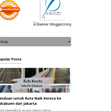
opular Posts
anduan untuk Rute Naik Kereta ke
ukabumi dari Jakarta
aat mengikuti acara ulang tahun