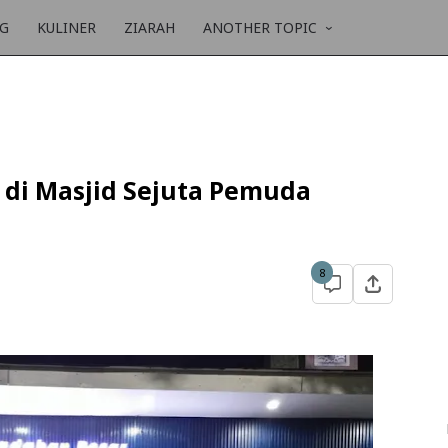
NG
KULINER
ZIARAH
ANOTHER TOPIC
di Masjid Sejuta Pemuda
8