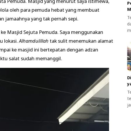
juta Pemuda. Masjid yang menurut saya istimewa,
P
kelola oleh para pemuda hebat yang membuat
M
T
 jamaahnya yang tak pernah sepi.
d
m
ya ke Masjid Sejuta Pemuda. Saya menggunakan
 lokasi.
Alhamdulillah
tak sulit menemukan alamat
sampai ke masjid ini bertepatan dengan adzan
ktu salat sudah memanggil.
D
y
T
t
j