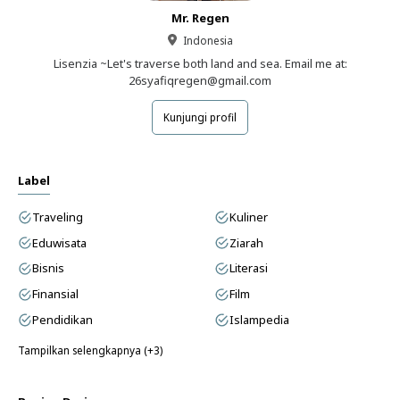
Mr. Regen
Indonesia
Lisenzia ~Let's traverse both land and sea. Email me at:
26syafiqregen@gmail.com
Kunjungi profil
Label
Traveling
Kuliner
Eduwisata
Ziarah
Bisnis
Literasi
Finansial
Film
Pendidikan
Islampedia
Tampilkan selengkapnya (+3)