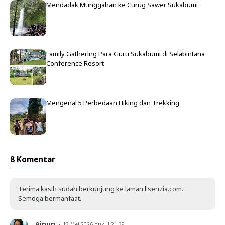
Mendadak Munggahan ke Curug Sawer Sukabumi
Family Gathering Para Guru Sukabumi di Selabintana
Conference Resort
Mengenal 5 Perbedaan Hiking dan Trekking
8 Komentar
Terima kasih sudah berkunjung ke laman lisenzia.com.
Semoga bermanfaat.
Ainun
13 Mei 2026 pukul 21.39