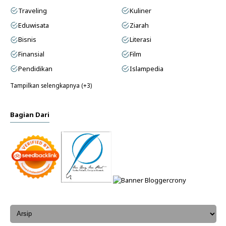
Traveling
Kuliner
Eduwisata
Ziarah
Bisnis
Literasi
Finansial
Film
Pendidikan
Islampedia
Tampilkan selengkapnya (+3)
Bagian Dari