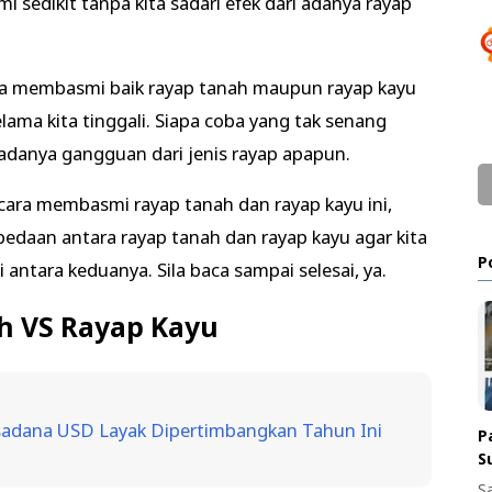
mi sedikit tanpa kita sadari efek dari adanya rayap
ta membasmi baik rayap tanah maupun rayap kayu
lama kita tinggali. Siapa coba yang tak senang
 adanya gangguan dari jenis rayap apapun.
ra membasmi rayap tanah dan rayap kayu ini,
daan antara rayap tanah dan rayap kayu agar kita
P
antara keduanya. Sila baca sampai selesai, ya.
h VS Rayap Kayu
sadana USD Layak Dipertimbangkan Tahun Ini
P
S
S