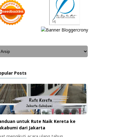
opular Posts
anduan untuk Rute Naik Kereta ke
ukabumi dari Jakarta
aat mengikuti acara ulang tahun