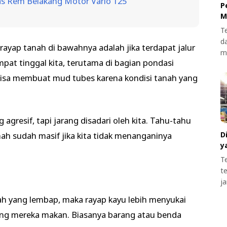
s Rem Belakang Motor Vario 125
P
M
T
d
da rayap tanah di bawahnya adalah jika terdapat jalur
m
pat tinggal kita, terutama di bagian pondasi
bisa membuat mud tubes karena kondisi tanah yang
agresif, tapi jarang disadari oleh kita. Tahu-tahu
D
ah sudah masif jika kita tidak menanganinya
y
T
t
j
nah yang lembap, maka rayap kayu lebih menyukai
ang mereka makan. Biasanya barang atau benda