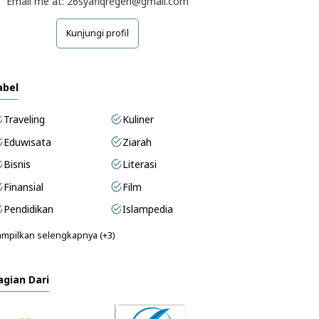
Email me at: 26syafiqregen@gmail.com
Kunjungi profil
abel
Traveling
Kuliner
Eduwisata
Ziarah
Bisnis
Literasi
Finansial
Film
Pendidikan
Islampedia
mpilkan selengkapnya (+3)
agian Dari