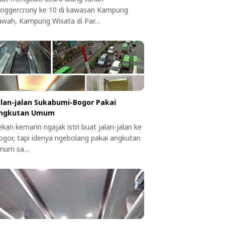
loggercrony ke 10 di kawasan Kampung
awah, Kampung Wisata di Par…
alan-jalan Sukabumi-Bogor Pakai
ngkutan Umum
kan kemarin ngajak istri buat jalan-jalan ke
ogor, tapi idenya ngebolang pakai angkutan
mum sa…