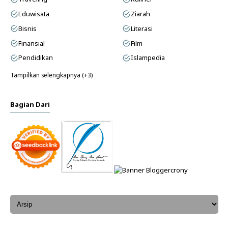
Eduwisata
Ziarah
Bisnis
Literasi
Finansial
Film
Pendidikan
Islampedia
Tampilkan selengkapnya (+3)
Bagian Dari