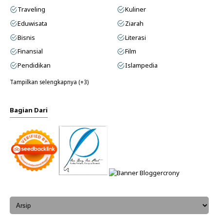
Traveling
Kuliner
Eduwisata
Ziarah
Bisnis
Literasi
Finansial
Film
Pendidikan
Islampedia
Tampilkan selengkapnya (+3)
Bagian Dari