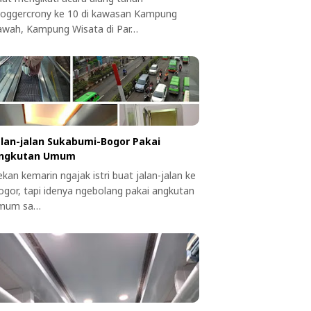
loggercrony ke 10 di kawasan Kampung
awah, Kampung Wisata di Par…
alan-jalan Sukabumi-Bogor Pakai
ngkutan Umum
kan kemarin ngajak istri buat jalan-jalan ke
ogor, tapi idenya ngebolang pakai angkutan
mum sa…