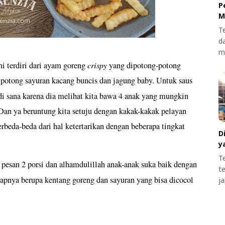
P
M
T
d
m
crispy
i terdiri dari ayam goreng
yang dipotong-potong
 potong sayuran kacang buncis dan jagung baby. Untuk saus
i sana karena dia melihat kita bawa 4 anak yang mungkin
 Dan ya beruntung kita setuju dengan kakak-kakak pelayan
beda-beda dari hal ketertarikan dengan beberapa tingkat
D
y
T
 pesan 2 porsi dan alhamdulillah anak-anak suka baik dengan
t
nya berupa kentang goreng dan sayuran yang bisa dicocol
j