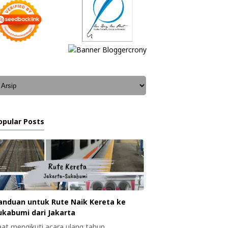
opular Posts
anduan untuk Rute Naik Kereta ke
ukabumi dari Jakarta
aat mengikuti acara ulang tahun