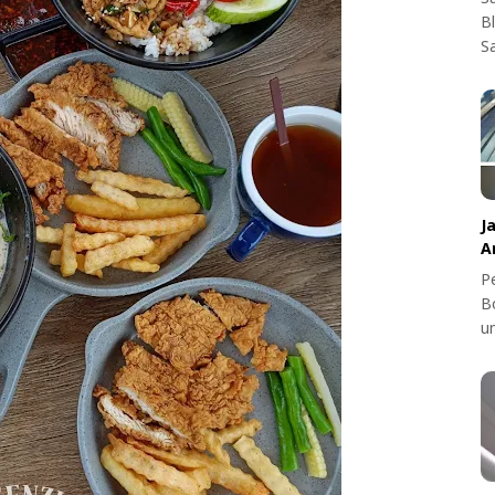
B
S
J
A
Pe
B
u