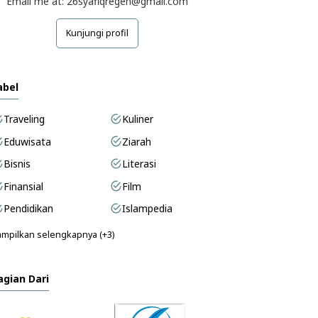
Email me at: 26syafiqregen@gmail.com
Kunjungi profil
abel
Traveling
Kuliner
Eduwisata
Ziarah
Bisnis
Literasi
Finansial
Film
Pendidikan
Islampedia
mpilkan selengkapnya (+3)
agian Dari